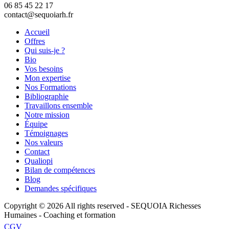
06 85 45 22 17
contact@sequoiarh.fr
Accueil
Offres
Qui suis-je ?
Bio
Vos besoins
Mon expertise
Nos Formations
Bibliographie
Travaillons ensemble
Notre mission
Équipe
Témoignages
Nos valeurs
Contact
Qualiopi
Bilan de compétences
Blog
Demandes spécifiques
Copyright © 2026 All rights reserved -
SEQUOIA Richesses
Humaines - Coaching et formation
CGV